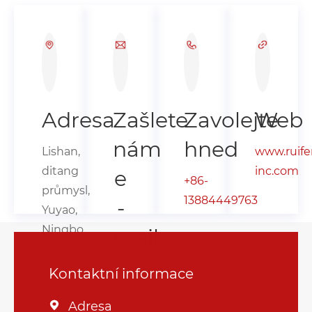
Adresa
Zašlete
Zavolejte
Web
nám
hned
Lishan,
www.ruife
ditang
inc.com
e
+86-
průmysl,
13884449763
-
Yuyao,
Ningbo
mail
Zhejiang,
Čína
Krooswon@ruifeng-
Kontaktní informace
inc.com
Adresa
