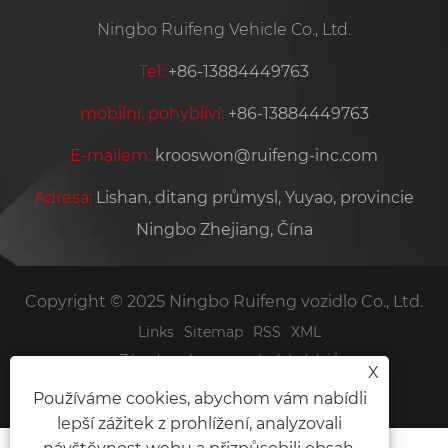
Ningbo Ruifeng Vehicle Co., Ltd.
Tel:
+86-13884449763
mobilní, pohybliví:
+86-13884449763
E-mailem:
krooswon@ruifeng-inc.com
Adresa:
Lishan, ditang průmysl, Yuyao, provincie
Ningbo Zhejiang, Čína
Copyright © 2025 Ningbo Ruifeng vozidlo Co., Ltd.
Links
Sitemap
RSS
XML
Zásady ochrany osobních údajů
X
Používáme cookies, abychom vám nabídli
lepší zážitek z prohlížení, analyzovali