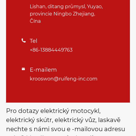
Lishan, ditang průmysl, Yuyao,
provincie Ningbo Zhejiang,
Čína
Tel

+86-13884449763
E-mailem

krooswon@ruifeng-inc.com
Pro dotazy elektrický motocykl,
elektrický skútr, elektrický vůz, laskavě
nechte s námi svou e -mailovou adresu