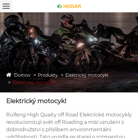
Domov
Produkty
Elektrický motocykl
Elektrický motocykl
Elektrický motocykl
Ruifeng High Quaity off Road Elektrické motocykly
revolucionizují svět off Roading a mísí vzrušení z
dobrodružství s příslibem environmentální
udržitelnosti. Tato vozidla se starají o rozmanitou