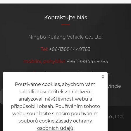
Kontaktujte Nás
Ningbo Ruifeng Vehicle Co., Ltd.
Tel:
+86-13884449763
mobilní, pohybliví:
+86-13884449763
E-mailem:
krooswon@ruifeng-inc.com
X
Používáme cookies, abychom vám
Adresa:
Lishan, ditang průmysl, Yuyao, provincie
nabídli lepší zážitek z prohlížení,
Ningbo Zhejiang, Čína
analyzovali návštěvnost webu a
přizpůsobili obsah. Používáním tohoto
webu souhlasíte s naším používáním
Copyright © 2025 Ningbo Ruifeng vozidlo Co., Ltd.
souborů cookie.
Zásady ochrany
Links
Sitemap
RSS
XML
osobních údajů