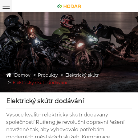
Domov
Produkty
Elektrický skútr
Elektrický skútr dodávání
Elektrický skútr dodávání
Vysoce kvalitní elektrický skútr dodávaný
společností Ruifeng je revoluční dopravní řešení
navržené tak, aby vyhovovalo potřebám
moderních městských služeb. Kombinace