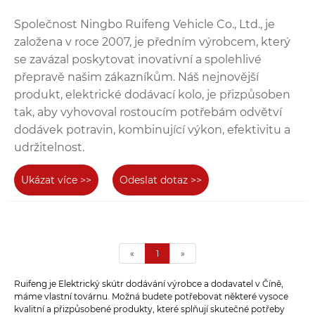
Společnost Ningbo Ruifeng Vehicle Co., Ltd., je
založena v roce 2007, je předním výrobcem, který
se zavázal poskytovat inovativní a spolehlivé
přepravě našim zákazníkům. Náš nejnovější
produkt, elektrické dodávací kolo, je přizpůsoben
tak, aby vyhovoval rostoucím potřebám odvětví
dodávek potravin, kombinující výkon, efektivitu a
udržitelnost.
Ukázat více >>
Odeslat dotaz >>
«
1
»
Ruifeng je Elektrický skútr dodávání výrobce a dodavatel v Číně,
máme vlastní továrnu. Možná budete potřebovat některé vysoce
kvalitní a přizpůsobené produkty, které splňují skutečné potřeby