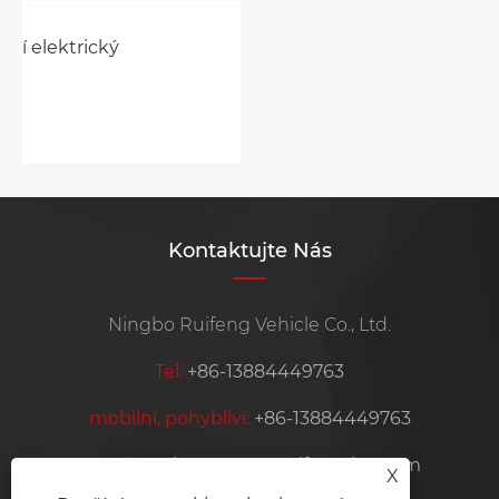
Jak si vybrat mezi skútrem benzínu a
elektrickým skútrem?
Ukázat více >>
Kontaktujte Nás
Ningbo Ruifeng Vehicle Co., Ltd.
Tel:
+86-13884449763
mobilní, pohybliví:
+86-13884449763
E-mailem:
krooswon@ruifeng-inc.com
X