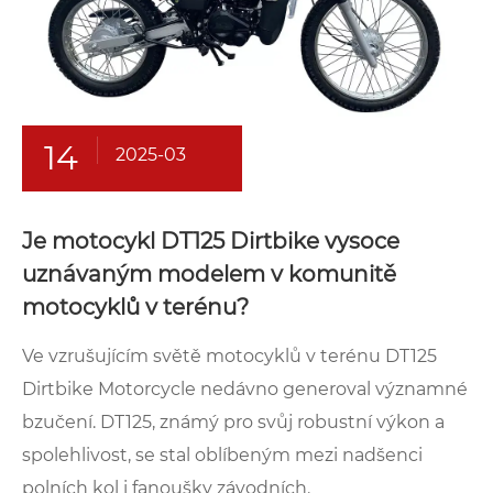
14
2025-03
Je motocykl DT125 Dirtbike vysoce
uznávaným modelem v komunitě
motocyklů v terénu?
Ve vzrušujícím světě motocyklů v terénu DT125
Dirtbike Motorcycle nedávno generoval významné
bzučení. DT125, známý pro svůj robustní výkon a
spolehlivost, se stal oblíbeným mezi nadšenci
polních kol i fanoušky závodních.