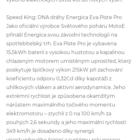
Speed ​​King: DNA dráhy Energica Eva Piste Pro
Jako oficiální výrobce Světového poháru MotoE
přináší Energica svou závodní technologii na
spotřebitelský trh. Eva Piste Pro je vybavena
15,5kWh baterií s vysokou hustotou a kapalinou
chlazeným motorem umístěným uprostřed, který
poskytuje špičkový výkon 215kW při zachování
koeficientu odporu 0,32Cd díky kapotáži z
uhlíkových vláken a aktivní aerodynamice. Jeho
extrémní rychlost je způsobena okamžitým
nárůstem maximálního točivého momentu
elektromotoru – zrychlí z 0 na 100 km/h za
pouhých 2,6 sekundy a jeho maximální rychlosti
349 km/h je dosaženo díky synergii
vícestupňového řazení a systému rekuperace