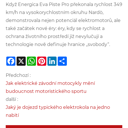
Když Energica Eva Piste Pro překonala rychlost 349
km/h na vysokorychlostním okruhu Nardò,
demonstrovala nejen potenciál elektromotorů, ale
také začátek nové éry: éry, kdy se rychlost a
ochrana životního prostředí již nevylučují a
technologie nově definuje hranice „svobody“.
Facebook
X
WhatsApp
Pinterest
LinkedIn
Share
Předchozí :
Jak elektrické závodní motocykly mění
budoucnost motoristického sportu
další :
Jaký je dojezd typického elektrokola na jedno
nabití