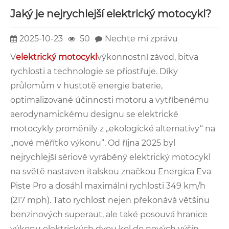
Jaký je nejrychlejší elektrický motocykl?
2025-10-23
50
Nechte mi zprávu
V
elektrický motocykl
výkonnostní závod, bitva
rychlosti a technologie se přiostřuje. Díky
průlomům v hustotě energie baterie,
optimalizované účinnosti motoru a vytříbenému
aerodynamickému designu se elektrické
motocykly proměnily z „ekologické alternativy“ na
„nové měřítko výkonu“. Od října 2025 byl
nejrychlejší sériově vyráběný elektrický motocykl
na světě nastaven italskou značkou Energica Eva
Piste Pro a dosáhl maximální rychlosti 349 km/h
(217 mph). Tato rychlost nejen překonává většinu
benzinových superaut, ale také posouvá hranice
výkonu elektrických dvou kol do nových výšin.