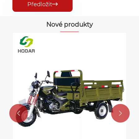
Předložit

Nové produkty

