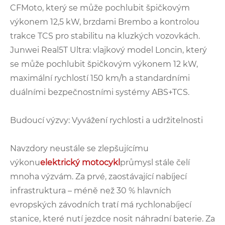
CFMoto, který se může pochlubit špičkovým
výkonem 12,5 kW, brzdami Brembo a kontrolou
trakce TCS pro stabilitu na kluzkých vozovkách.
Junwei Real5T Ultra: vlajkový model Loncin, který
se může pochlubit špičkovým výkonem 12 kW,
maximální rychlostí 150 km/h a standardními
duálními bezpečnostními systémy ABS+TCS.
Budoucí výzvy: Vyvážení rychlosti a udržitelnosti
Navzdory neustále se zlepšujícímu
výkonu
elektrický motocykl
průmysl stále čelí
mnoha výzvám. Za prvé, zaostávající nabíjecí
infrastruktura – méně než 30 % hlavních
evropských závodních tratí má rychlonabíjecí
stanice, které nutí jezdce nosit náhradní baterie. Za