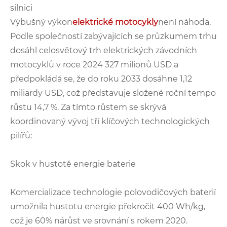
silnici
Výbušný výkon
elektrické motocykly
není náhoda.
Podle společností zabývajících se průzkumem trhu
dosáhl celosvětový trh elektrických závodních
motocyklů v roce 2024 327 milionů USD a
předpokládá se, že do roku 2033 dosáhne 1,12
miliardy USD, což představuje složené roční tempo
růstu 14,7 %. Za tímto růstem se skrývá
koordinovaný vývoj tří klíčových technologických
pilířů:
Skok v hustotě energie baterie
Komercializace technologie polovodičových baterií
umožnila hustotu energie překročit 400 Wh/kg,
což je 60% nárůst ve srovnání s rokem 2020.