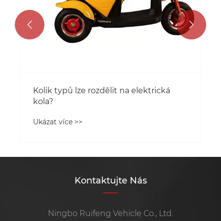


Kolik typů lze rozdělit na elektrická
kola?
Ukázat více >>
Kontaktujte Nás
Ningbo Ruifeng Vehicle Co., Ltd.