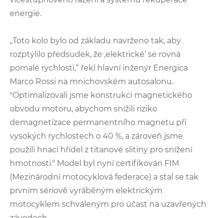
energie.
„Toto kolo bylo od základu navrženo tak, aby
rozptýlilo předsudek, že ‚elektrické‘ se rovná
pomalé rychlosti,“ řekl hlavní inženýr Energica
Marco Rossi na mnichovském autosalonu.
"Optimalizovali jsme konstrukci magnetického
obvodu motoru, abychom snížili riziko
demagnetizace permanentního magnetu při
vysokých rychlostech o 40 %, a zároveň jsme
použili hnací hřídel z titanové slitiny pro snížení
hmotnosti." Model byl nyní certifikován FIM
(Mezinárodní motocyklová federace) a stal se tak
prvním sériově vyráběným elektrickým
motocyklem schváleným pro účast na uzavřených
závodech.