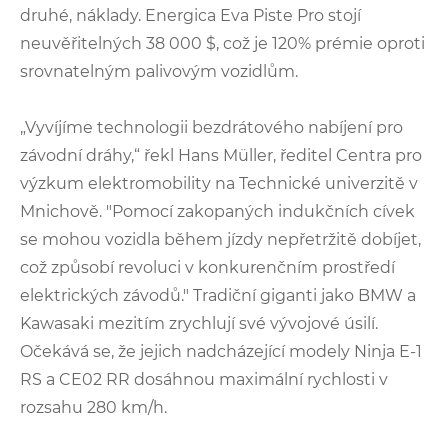
druhé, náklady. Energica Eva Piste Pro stojí
neuvěřitelných 38 000 $, což je 120% prémie oproti
srovnatelným palivovým vozidlům.
„Vyvíjíme technologii bezdrátového nabíjení pro
závodní dráhy,“ řekl Hans Müller, ředitel Centra pro
výzkum elektromobility na Technické univerzitě v
Mnichově. "Pomocí zakopaných indukčních cívek
se mohou vozidla během jízdy nepřetržitě dobíjet,
což způsobí revoluci v konkurenčním prostředí
elektrických závodů." Tradiční giganti jako BMW a
Kawasaki mezitím zrychlují své vývojové úsilí.
Očekává se, že jejich nadcházející modely Ninja E-1
RS a CE02 RR dosáhnou maximální rychlosti v
rozsahu 280 km/h.