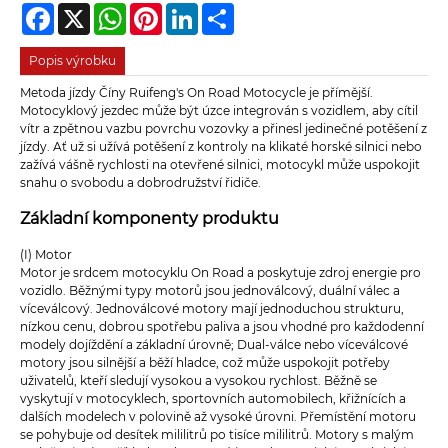
Facebook
X
WhatsApp
Pinterest
LinkedIn
Share
Popis výrobku
Metoda jízdy Číny Ruifeng's On Road Motocycle je přímější.
Motocyklový jezdec může být úzce integrován s vozidlem, aby cítil
vítr a zpětnou vazbu povrchu vozovky a přinesl jedinečné potěšení z
jízdy. Ať už si užívá potěšení z kontroly na klikaté horské silnici nebo
zažívá vášně rychlosti na otevřené silnici, motocykl může uspokojit
snahu o svobodu a dobrodružství řidiče.
Základní komponenty produktu
(I) Motor
Motor je srdcem motocyklu On Road a poskytuje zdroj energie pro
vozidlo. Běžnými typy motorů jsou jednoválcový, duální válec a
víceválcový. Jednoválcové motory mají jednoduchou strukturu,
nízkou cenu, dobrou spotřebu paliva a jsou vhodné pro každodenní
modely dojíždění a základní úrovně; Dual-válce nebo víceválcové
motory jsou silnější a běží hladce, což může uspokojit potřeby
uživatelů, kteří sledují vysokou a vysokou rychlost. Běžně se
vyskytují v motocyklech, sportovních automobilech, křižnících a
dalších modelech v polovině až vysoké úrovni. Přemístění motoru
se pohybuje od desítek mililitrů po tisíce mililitrů. Motory s malým