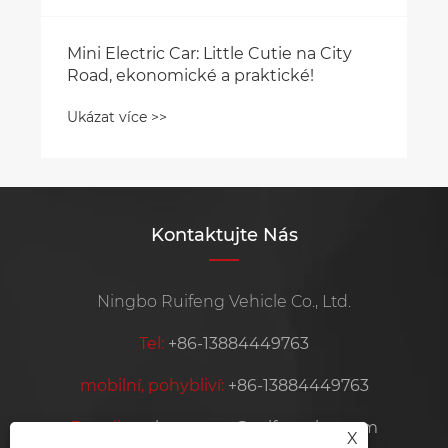
Mini Electric Car: Little Cutie na City
Road, ekonomické a praktické!
Ukázat více >>
Kontaktujte Nás
Ningbo Ruifeng Vehicle Co., Ltd.
Tel:
+86-13884449763
mobilní, pohybliví:
+86-13884449763
E-mailem:
krooswon@ruifeng-inc.com
X