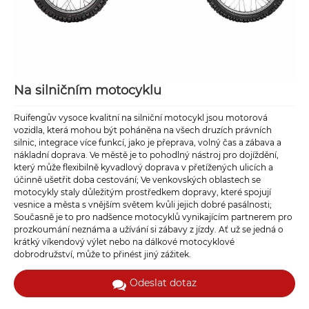
Na silničním motocyklu
Ruifengův vysoce kvalitní na silniční motocykl jsou motorová
vozidla, která mohou být poháněna na všech druzích právních
silnic, integrace více funkcí, jako je přeprava, volný čas a zábava a
nákladní doprava. Ve městě je to pohodlný nástroj pro dojíždění,
který může flexibilně kyvadlový doprava v přetížených ulicích a
účinně ušetřit doba cestování; Ve venkovských oblastech se
motocykly staly důležitým prostředkem dopravy, které spojují
vesnice a města s vnějším světem kvůli jejich dobré pasálnosti;
Současně je to pro nadšence motocyklů vynikajícím partnerem pro
prozkoumání neznáma a užívání si zábavy z jízdy. Ať už se jedná o
krátký víkendový výlet nebo na dálkové motocyklové
dobrodružství, může to přinést jiný zážitek.
Odeslat dotaz