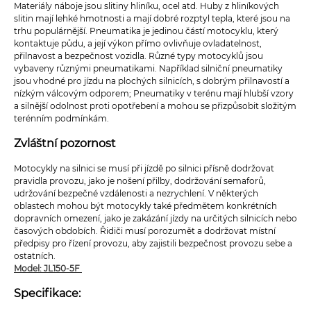
Materiály náboje jsou slitiny hliníku, ocel atd. Huby z hliníkových
slitin mají lehké hmotnosti a mají dobré rozptyl tepla, které jsou na
trhu populárnější. Pneumatika je jedinou částí motocyklu, který
kontaktuje půdu, a její výkon přímo ovlivňuje ovladatelnost,
přilnavost a bezpečnost vozidla. Různé typy motocyklů jsou
vybaveny různými pneumatikami. Například silniční pneumatiky
jsou vhodné pro jízdu na plochých silnicích, s dobrým přilnavostí a
nízkým válcovým odporem; Pneumatiky v terénu mají hlubší vzory
a silnější odolnost proti opotřebení a mohou se přizpůsobit složitým
terénním podmínkám.
Zvláštní pozornost
Motocykly na silnici se musí při jízdě po silnici přísně dodržovat
pravidla provozu, jako je nošení přilby, dodržování semaforů,
udržování bezpečné vzdálenosti a nezrychlení. V některých
oblastech mohou být motocykly také předmětem konkrétních
dopravních omezení, jako je zakázání jízdy na určitých silnicích nebo
časových obdobích. Řidiči musí porozumět a dodržovat místní
předpisy pro řízení provozu, aby zajistili bezpečnost provozu sebe a
ostatních.
Model: JL150-5F
Specifikace: