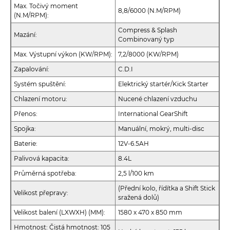
Max. Točivý moment
8,8/6000 (N.M/RPM)
(N.M/RPM):
Compress & Splash
Mazání:
Combinovaný typ
Max. Výstupní výkon (KW/RPM):
7,2/8000 (KW/RPM)
Zapalování:
C.D.I
Systém spuštění:
Elektrický startér/Kick Starter
Chlazení motoru:
Nucené chlazení vzduchu
Přenos:
International GearShift
Spojka:
Manuální, mokrý, multi-disc
Baterie:
12V-6.5AH
Palivová kapacita:
8.4L
Průměrná spotřeba:
2,5 l/100 km
(Přední kolo, řídítka a Shift Stick
Velikost přepravy:
sražená dolů)
Velikost balení (LXWXH) (MM):
1580 x 470 x 850 mm
Hmotnost: Čistá hmotnost: 105