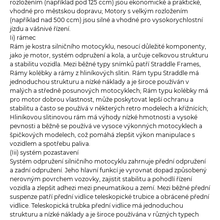
rozložením (například pod 125 ccm) jsou ekonomické a praktické,
vhodné pro městskou dopravu; Motory s velkým rozložením
(například nad 500 ccm) jsou silné a vhodné pro vysokorychlostní
jízdu a vášnivé řízení.
Ii) rámec
Rám je kostra silničního motocyklu, nesoucí důležité komponenty,
jako je motor, systém odpružení a kola, a určuje celkovou strukturu
a stabilitu vozidla. Mezi běžné typy snímků patří Straddle Frames,
Rámy kolébky a rámy z hliníkových slitin. Rám typu Straddle má
jednoduchou strukturu a nízké náklady a je široce používán v
malých a středně posunových motocyklech; Rám typu kolébky má
pro motor dobrou vlastnost, může poskytovat lepší ochranu a
stabilitu a často se používá v některých retro modelech a křižnících;
Hliníkovou slitinovou rám má výhody nízké hmotnosti a vysoké
pevnosti a běžně se používá ve vysoce výkonných motocyklech a
špičkových modelech, což pomáhá zlepšit výkon manipulace s
vozidlem a spotřebu paliva.
(Iii) systém pozastavení
Systém odpružení silničního motocyklu zahrnuje přední odpružení
a zadní odpružení. Jeho hlavní funkcí je vyrovnat dopad způsobený
nerovným povrchem vozovky, zajistit stabilitu a pohodlí řízení
vozidla a zlepšit adhezi mezi pneumatikou a zemí. Mezi běžné přední
suspenze patří přední vidlice teleskopické trubice a obrácené přední
vidlice. Teleskopická trubka přední vidlice má jednoduchou
strukturu a nízké náklady a je široce používána v různých typech