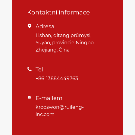
Kontaktní informace
Adresa

Lishan, ditang průmysl,
Yuyao, provincie Ningbo
Zhejiang, Čína
Tel

+86-13884449763
E-mailem

krooswon@ruifeng-
inc.com