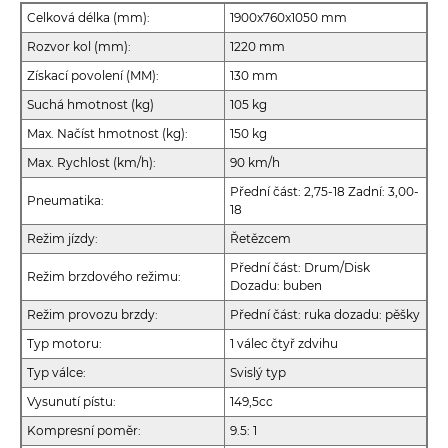
Celková délka (mm):
1900x760x1050 mm
Rozvor kol (mm):
1220 mm
Získací povolení (MM):
130 mm
Suchá hmotnost (kg)
105 kg
Max. Načíst hmotnost (kg):
150 kg
Max. Rychlost (km/h):
90 km/h
Přední část: 2,75-18 Zadní: 3,00-
Pneumatika:
18
Režim jízdy:
Řetězcem
Přední část: Drum/Disk
Režim brzdového režimu:
Dozadu: buben
Režim provozu brzdy:
Přední část: ruka dozadu: pěšky
Typ motoru:
1 válec čtyř zdvihu
Typ válce:
Svislý typ
Vysunutí pístu:
149,5cc
Kompresní poměr:
9.5: 1