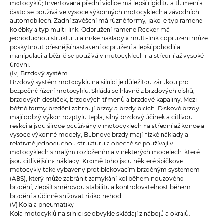
motocyklů; Invertovaná přední vidlice má lepší rigiditu a tlumení a
často se používá ve vysoce výkonných motocyklech a závodních
automobilech. Zadní zavěšení má různé formy, jako je typ ramene
kolébky a typ multi-link. Odpružení ramene Rocker má
jednoduchou strukturu a nízké náklady a multi-link odpružení může
poskytnout přesnější nastavení odpružení a lepší pohodlí a
manipulaci a běžně se používá v motocyklech na střední až vysoké
úrovni.
(Iv) Brzdový systém
Brzdový systém motocyklu na silnici je důležitou zárukou pro
bezpečné řízení motocyklu. Skládá se hlavně z brzdových disků,
brzdových destiček, brzdových třmenů a brzdové kapaliny. Mezi
běžné formy brzdění zahrnují brzdy a brzdy bicích. Diskové brzdy
mají dobrý výkon rozptylu tepla, silný brzdový účinek a citlivou
reakci a jsou široce používány v motocyklech na střední až konce a
vysoce výkonné modely; Bubnové brzdy mají nízké náklady a
relativně jednoduchou strukturu a obecně se používají v
motocyklech s malým rozložením a v některých modelech, které
jsou citlivější na náklady. Kromě toho jsou některé špičkové
motocykly také vybaveny protiblokovacím brzděným systémem
(ABS), který může zabránit zamykání kol během nouzového
brzdění, zlepšit směrovou stabilitu a kontrolovatelnost během
brzdění a účinně snižovat riziko nehod.
(V) Kola a pneumatiky
Kola motocyklů na silnici se obvykle skládají z nábojů a okrajů.