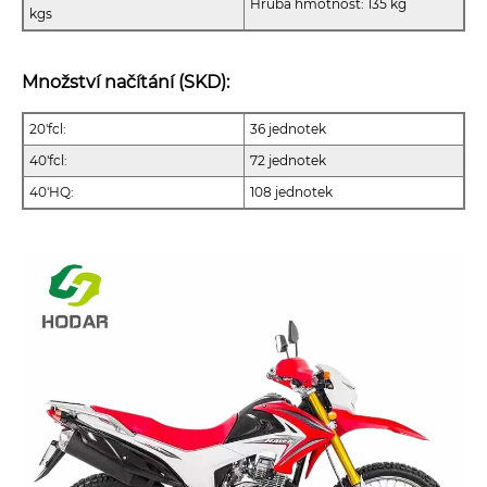
Hrubá hmotnost: 135 kg
kgs
Množství načítání (SKD):
20'fcl:
36 jednotek
40'fcl:
72 jednotek
40'HQ:
108 jednotek