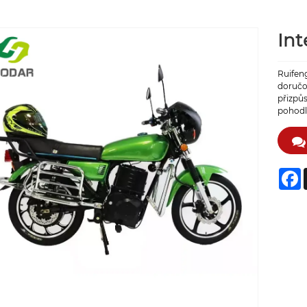
Int
Ruifen
doručov
přizpůs
pohodlí
F