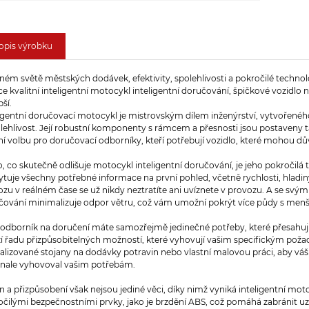
opis výrobku
ném světě městských dodávek, efektivity, spolehlivosti a pokročilé techno
e kvalitní inteligentní motocykl inteligentní doručování, špičkové vozidlo 
pší.
igentní doručovací motocykl je mistrovským dílem inženýrství, vytvořeného 
lehlivost. Její robustní komponenty s rámcem a přesnosti jsou postaveny ta
ní volbu pro doručovací odborníky, kteří potřebují vozidlo, které mohou dů
o, co skutečně odlišuje motocykl inteligentní doručování, je jeho pokročilá
ytuje všechny potřebné informace na první pohled, včetně rychlosti, hladi
ozu v reálném čase se už nikdy neztratíte ani uvíznete v provozu. A se s
čování minimalizuje odpor větru, což vám umožní pokrýt více půdy s menš
 odborník na doručení máte samozřejmě jedinečné potřeby, které přesahuj
í řadu přizpůsobitelných možností, které vyhovují vašim specifickým požada
ializované stojany na dodávky potravin nebo vlastní malovou práci, aby vá
nale vyhovoval vašim potřebám.
 a přizpůsobení však nejsou jediné věci, díky nimž vyniká inteligentní moto
očilými bezpečnostními prvky, jako je brzdění ABS, což pomáhá zabránit uz