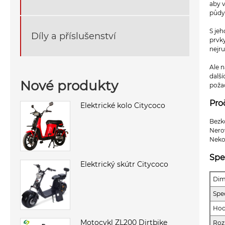
aby v
půdy 
S je
Díly a příslušenství
prvk
nejru
Ale 
dalš
Nové produkty
poža
Pro
Elektrické kolo Citycoco
Bezko
Nero
Neko
Spe
Elektrický skútr Citycoco
Dim
Spe
Hod
Motocykl ZL200 Dirtbike
Roz