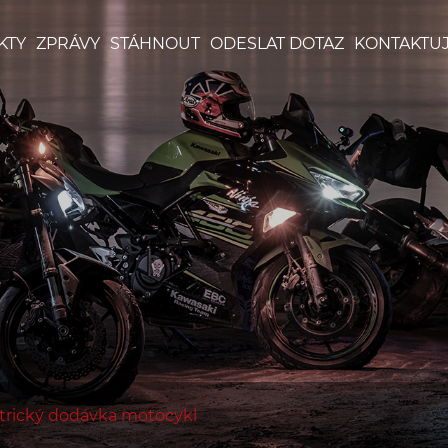
KTY
ZPRÁVY
STÁHNOUT
ODESLAT DOTAZ
KONTAKTUJ
trický dodávka motocykl