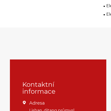
El
El
Kontaktní
informace
Adresa

Lishan, ditang průmysl,