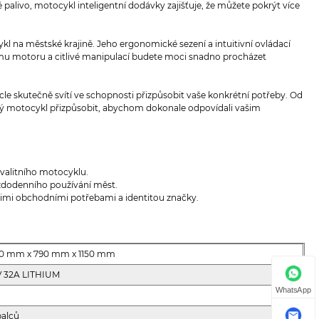
 palivo, motocykl inteligentní dodávky zajišťuje, že můžete pokrýt více
 na městské krajině. Jeho ergonomické sezení a intuitivní ovládací
lnému motoru a citlivé manipulací budete moci snadno procházet
e skutečně svítí ve schopnosti přizpůsobit vaše konkrétní potřeby. Od
 motocykl přizpůsobit, abychom dokonale odpovídali vašim
 kvalitního motocyklu.
aždodenního používání měst.
šimi obchodními potřebami a identitou značky.
50 mm x 790 mm x 1150 mm
V 32A LITHIUM
WhatsApp
palců