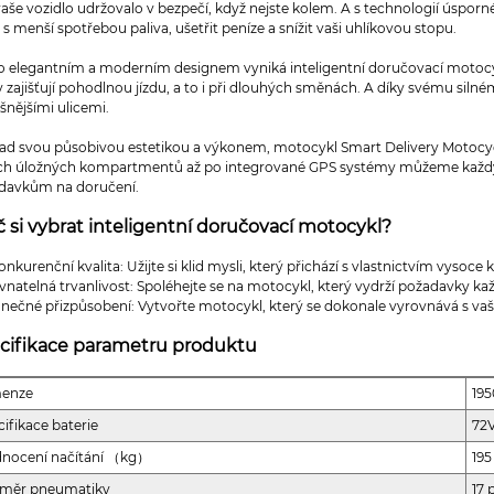
aše vozidlo udržovalo v bezpečí, když nejste kolem. A s technologií úsporné
s menší spotřebou paliva, ušetřit peníze a snížit vaši uhlíkovou stopu.
ho elegantním a moderním designem vyniká inteligentní doručovací motocykl
y zajišťují pohodlnou jízdu, a to i při dlouhých směnách. A díky svému si
šnějšími ulicemi.
nad svou působivou estetikou a výkonem, motocykl Smart Delivery Motocycl
ích úložných kompartmentů až po integrované GPS systémy můžeme každý
davkům na doručení.
č si vybrat inteligentní doručovací motocykl?
nkurenční kvalita: Užijte si klid mysli, který přichází s vlastnictvím vysoce
vnatelná trvanlivost: Spoléhejte se na motocykl, který vydrží požadavky k
nečné přizpůsobení: Vytvořte motocykl, který se dokonale vyrovnává s va
cifikace parametru produktu
enze
19
cifikace baterie
72
nocení načítání （kg）
195
měr pneumatiky
17 