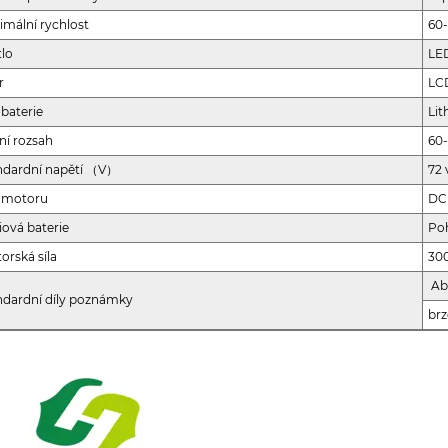
imální rychlost
60
tlo
LE
r
LC
 baterie
Lit
dní rozsah
60
ndardní napětí （V）
72 
 motoru
DC 
iová baterie
Po
orská síla
30
Abs
ndardní díly poznámky
brz