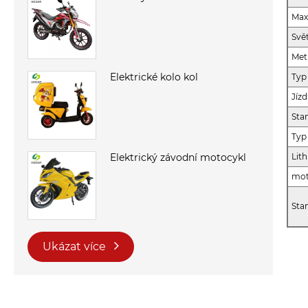
Max
Svě
Met
Elektrické kolo kol
Typ
Jíz
Sta
Typ
Lith
Elektrický závodní motocykl
mot
Sta
Ukázat více