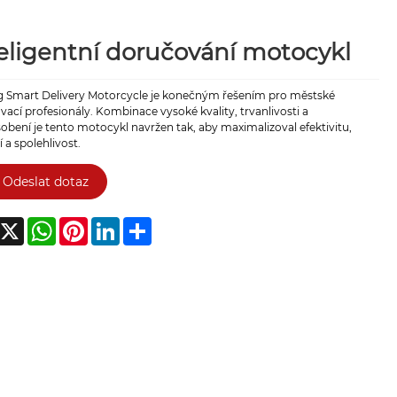
eligentní doručování motocykl
g Smart Delivery Motorcycle je konečným řešením pro městské
ací profesionály. Kombinace vysoké kvality, trvanlivosti a
obení je tento motocykl navržen tak, aby maximalizoval efektivitu,
 a spolehlivost.
Odeslat dotaz
acebook
X
WhatsApp
Pinterest
LinkedIn
Share