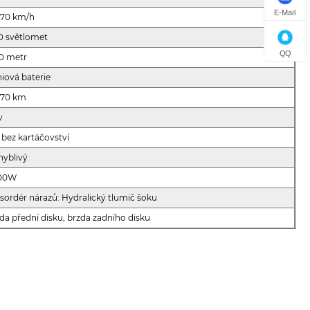
E-Mail
-70 km/h
D světlomet
QQ
D metr
hiová baterie
-70 km
v
bez kartáčovství
hyblivý
00W
ordér nárazů: Hydralický tlumič šoku
da přední disku, brzda zadního disku