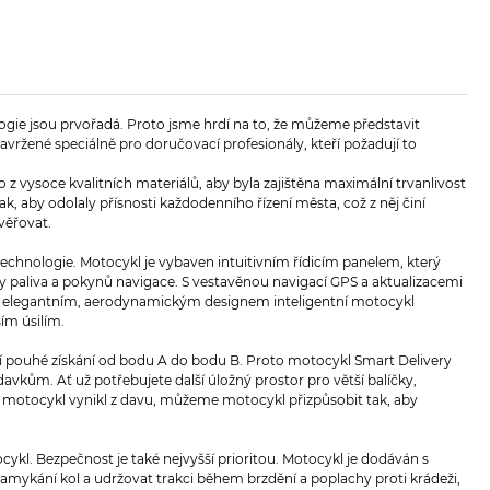
logie jsou prvořadá. Proto jsme hrdí na to, že můžeme představit
navržené speciálně pro doručovací profesionály, kteří požadují to
z vysoce kvalitních materiálů, aby byla zajištěna maximální trvanlivost
k, aby odolaly přísnosti každodenního řízení města, což z něj činí
věřovat.
 technologie. Motocykl je vybaven intuitivním řídicím panelem, který
ny paliva a pokynů navigace. S vestavěnou navigací GPS a aktualizacemi
vým elegantním, aerodynamickým designem inteligentní motocykl
ím úsilím.
í pouhé získání od bodu A do bodu B. Proto motocykl Smart Delivery
vkům. Ať už potřebujete další úložný prostor pro větší balíčky,
š motocykl vynikl z davu, můžeme motocykl přizpůsobit tak, aby
cykl. Bezpečnost je také nejvyšší prioritou. Motocykl je dodáván s
amykání kol a udržovat trakci během brzdění a poplachy proti krádeži,