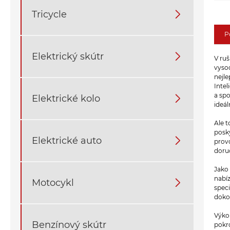
Tricycle

P
Elektrický skútr

V ruš
vysoc
nejle
Intel
a spo
Elektrické kolo

ideál
Ale t
posk
Elektrické auto

prov
doru
Jako
nabíz
Motocykl

spec
doko
Výkon
Benzínový skútr
pokr