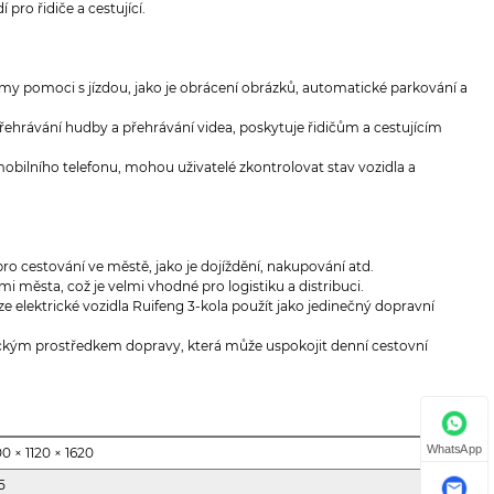
pro řidiče a cestující.
émy pomoci s jízdou, jako je obrácení obrázků, automatické parkování a
řehrávání hudby a přehrávání videa, poskytuje řidičům a cestujícím
obilního telefonu, mohou uživatelé zkontrolovat stav vozidla a
pro cestování ve městě, jako je dojíždění, nakupování atd.
i města, což je velmi vhodné pro logistiku a distribuci.
 elektrické vozidla Ruifeng 3-kola použít jako jedinečný dopravní
mickým prostředkem dopravy, která může uspokojit denní cestovní
WhatsApp
0 × 1120 × 1620
5