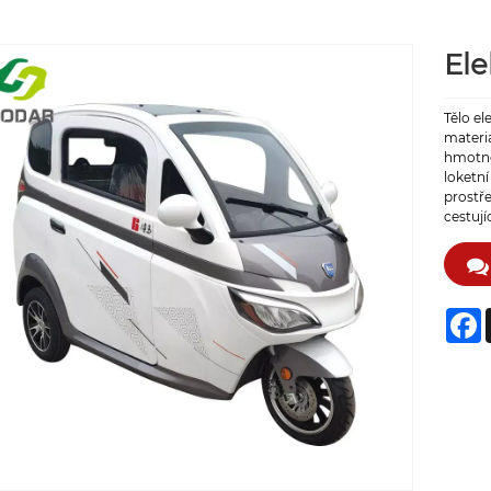
Ele
Tělo el
materiá
hmotnos
loketní
prostře
cestujíc
F