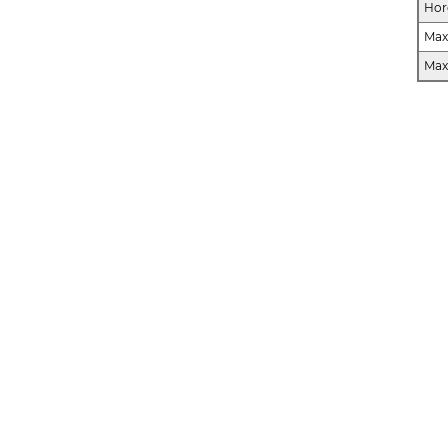
Hor
Max
Max