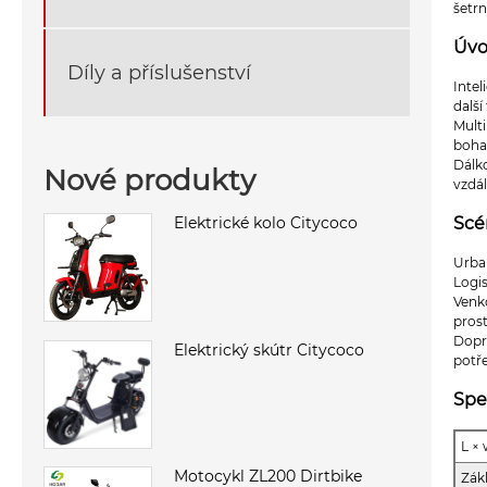
šetrn
Úvo
Díly a příslušenství
Inte
další
Multi
bohat
Dálko
Nové produkty
vzdál
Scé
Elektrické kolo Citycoco
Urban
Logis
Venko
prost
Dopr
Elektrický skútr Citycoco
potř
Spe
L ×
Motocykl ZL200 Dirtbike
Zák