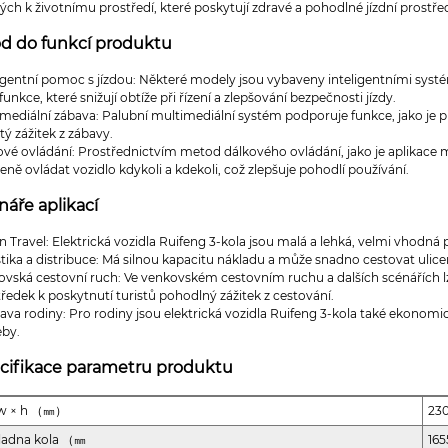
ých k životnímu prostředí, které poskytují zdravé a pohodlné jízdní prostředí 
d do funkcí produktu
ligentní pomoc s jízdou: Některé modely jsou vybaveny inteligentními syst
 funkce, které snižují obtíže při řízení a zlepšování bezpečnosti jízdy.
mediální zábava: Palubní multimediální systém podporuje funkce, jako je p
ý zážitek z zábavy.
vé ovládání: Prostřednictvím metod dálkového ovládání, jako je aplikace m
eně ovládat vozidlo kdykoli a kdekoli, což zlepšuje pohodlí používání.
náře aplikací
 Travel: Elektrická vozidla Ruifeng 3-kola jsou malá a lehká, velmi vhodná 
tika a distribuce: Má silnou kapacitu nákladu a může snadno cestovat ulicem
vská cestovní ruch: Ve venkovském cestovním ruchu a dalších scénářích lze
ředek k poskytnutí turistů pohodlný zážitek z cestování.
ava rodiny: Pro rodiny jsou elektrická vozidla Ruifeng 3-kola také ekono
eby.
cifikace parametru produktu
 w × h （㎜）
230
ladna kola （㎜
165