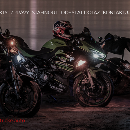
KTY
ZPRÁVY
STÁHNOUT
ODESLAT DOTAZ
KONTAKTUJ
trické auto