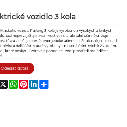
ktrické vozidlo 3 kola
ektrického vozidla Ruifeng 3-kola je vyrobeno z vysokých a lehkých
lů, což nejen zajišťuje trvanlivost vozidla, ale také účinně snižuje
t těla a zlepšuje poměr energetické účinnosti. Současně jsou sedadla,
 opěrka a další části v autě vyrobeny z materiálů šetrných k životnímu
dí, které poskytují zdravé a pohodlné jízdní prostředí pro řidiče a
í.
Odeslat dotaz
acebook
X
WhatsApp
Pinterest
LinkedIn
Share