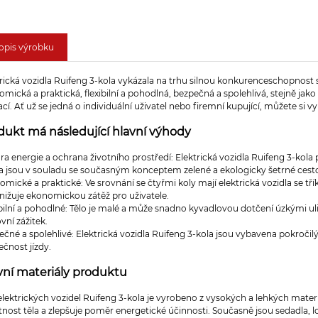
opis výrobku
rická vozidla Ruifeng 3-kola vykázala na trhu silnou konkurenceschopnost s
mická a praktická, flexibilní a pohodlná, bezpečná a spolehlivá, stejně jak
ací. Ať už se jedná o individuální uživatel nebo firemní kupující, můžete si
dukt má následující hlavní výhody
a energie a ochrana životního prostředí: Elektrická vozidla Ruifeng 3-kola 
 a jsou v souladu se současným konceptem zelené a ekologicky šetrné cest
mické a praktické: Ve srovnání se čtyřmi koly mají elektrická vozidla se tří
nižuje ekonomickou zátěž pro uživatele.
ibilní a pohodlné: Tělo je malé a může snadno kyvadlovou dotčení úzkými 
vní zážitek.
čné a spolehlivé: Elektrická vozidla Ruifeng 3-kola jsou vybavena pokroči
čnost jízdy.
vní materiály produktu
elektrických vozidel Ruifeng 3-kola je vyrobeno z vysokých a lehkých materiál
nost těla a zlepšuje poměr energetické účinnosti. Současně jsou sedadla, 