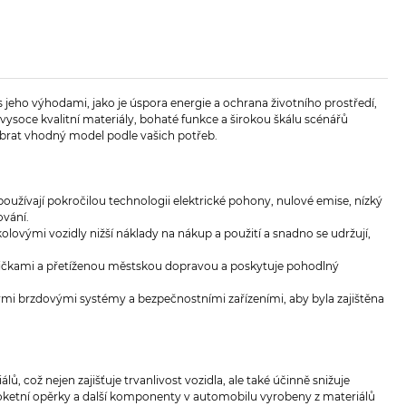
 jeho výhodami, jako je úspora energie a ochrana životního prostředí,
o vysoce kvalitní materiály, bohaté funkce a širokou škálu scénářů
 vybrat vhodný model podle vašich potřeb.
používají pokročilou technologii elektrické pohony, nulové emise, nízký
ování.
kolovými vozidly nižší náklady na nákup a použití a snadno se udržují,
uličkami a přetíženou městskou dopravou a poskytuje pohodlný
lými brzdovými systémy a bezpečnostními zařízeními, aby byla zajištěna
ů, což nejen zajišťuje trvanlivost vozidla, ale také účinně snižuje
loketní opěrky a další komponenty v automobilu vyrobeny z materiálů