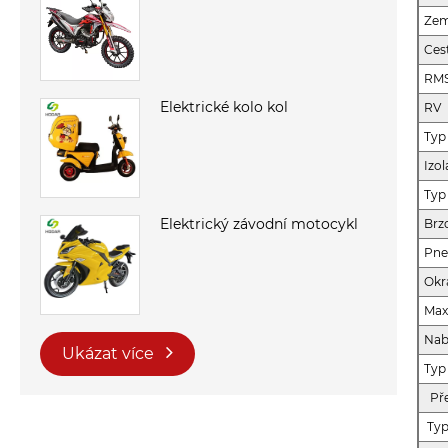
Zem
Ces
RM
Elektrické kolo kol
RV
Typ
Izol
Typ
Elektrický závodní motocykl
Brz
Pne
Okr
Max
Nab
Ukázat více
Typ
Pře
Typ