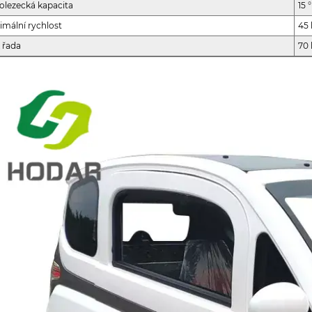
olezecká kapacita
15 °
imální rychlost
45
 řada
70 