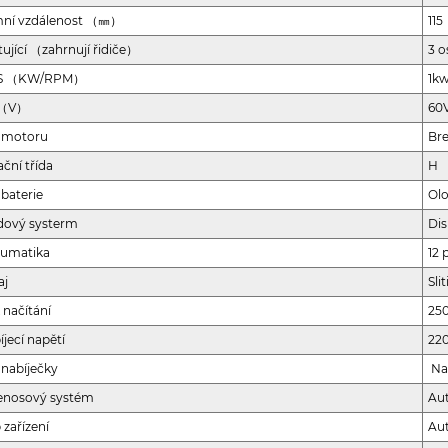
ní vzdálenost （㎜）
115
tující （zahrnují řidiče）
3 
S （KW/RPM）
1k
 （V）
60
 motoru
Bre
ační třída
H
 baterie
Olo
dový systerm
Dis
umatika
12 
aj
Sli
 načítání
25
íjecí napětí
22
 nabíječky
Na
nosový systém
Au
 zařízení
Au