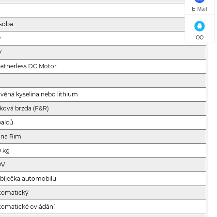
E-Mail
osoba
w
QQ
V
atherless DC Motor
věná kyselina nebo lithium
ková brzda (F&R)
palců
tina Rim
0 kg
0V
bíječka automobilu
tomatický
tomatické ovládání