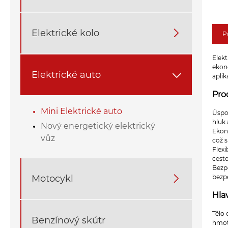
Elektrické kolo

P
Elekt
ekono
Elektrické auto

aplik
Pro
Mini Elektrické auto
Úspor
hluk
Nový energetický elektrický
Ekono
vůz
což s
Flex
cesto
Bezpe
Motocykl

bezpe
Hla
Tělo 
Benzínový skútr
hmot